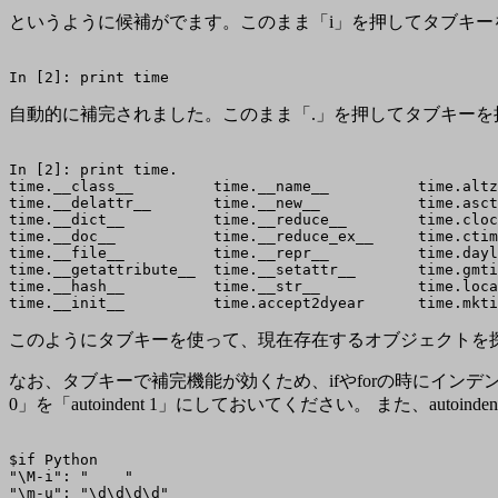
というように候補がでます。このまま「i」を押してタブキー
自動的に補完されました。このまま「.」を押してタブキーを押
In [2]: print time.

time.__class__         time.__name__          time.altz
time.__delattr__       time.__new__           time.asct
time.__dict__          time.__reduce__        time.cloc
time.__doc__           time.__reduce_ex__     time.ctim
time.__file__          time.__repr__          time.dayl
time.__getattribute__  time.__setattr__       time.gmti
time.__hash__          time.__str__           time.loca
このようにタブキーを使って、現在存在するオブジェクトを探索
なお、タブキーで補完機能が効くため、ifやforの時にインデントが使
0」を「autoindent 1」にしておいてください。 また、auto
$if Python

"\M-i": "    "

"\m-u": "\d\d\d\d"
