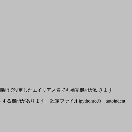
。
アス機能で設定したエイリアス名でも補完機能が効きます。
があります。 設定ファイルipythonrcの「autoindent