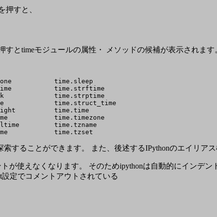
を押すと、
すとtimeモジュールの属性・ メソッドの候補が表示されます
one           time.sleep

ime           time.strftime

k             time.strptime

e             time.struct_time

ight          time.time

me            time.timezone

ltime         time.tzname

することができます。 また、後述するIPythonのエイリ
えなくなります。 そのためipythonは自動的にインデントする機能
indent設定でコメントアウトされている