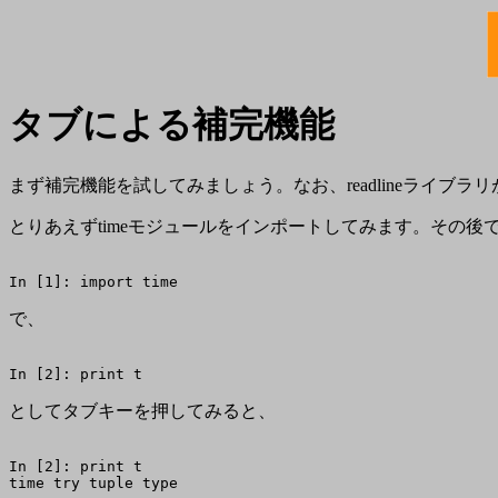
タブによる補完機能
まず補完機能を試してみましょう。なお、readlineライブラリ
とりあえずtimeモジュールをインポートしてみます。その
で、
としてタブキーを押してみると、
In [2]: print t
