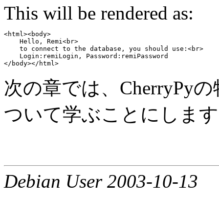
This will be rendered as:
<html><body>

    Hello, Remi<br>

    to connect to the database, you should use:<br>

    Login:remiLogin, Password:remiPassword

次の章では、CherryP
ついて学ぶことにします
Debian User 2003-10-13