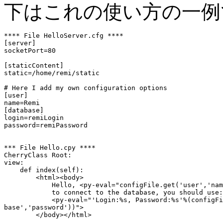
下はこれの使い方の一例
**** File HelloServer.cfg ****

[server]

socketPort=80

[staticContent]

static=/home/remi/static

# Here I add my own configuration options

[user]

name=Remi

[database]

login=remiLogin

password=remiPassword

*** File Hello.cpy ****

CherryClass Root:

view:

    def index(self):

        <html><body>

            Hello, <py-eval="configFile.get('user','nam
            to connect to the database, you should use:
            <py-eval="'Login:%s, Password:%s'%(configFi
base','password'))">
